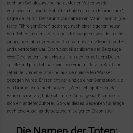
auch um Schuldzuweisungen: „Meiner Mutter wurde
vorgeworfen, indirekt Schuld zu haben an dem Fährunglück“,
sagte der Autor. Der Grund: Sie habe ihren Mann Heinrich (de
facto Fähreigentümer) gedrängt, nach einer eigenen neuen
beruflichen Existenz zu streben. Konsequenz war, dass sein
junger, unerfahrener Bruder Theo damals am Steuer stand –
und überfordert war. Eindrucksvoll schilderte der Zeitzeuge
xxxx Oerding den Unglückstag – an dem er auf dem Deich
spielte und plötzlich sah, wie eine Frau mit letzter Kraft das
rettende Ufer erreichte und aus dem eiskalten Wasser
gezogen wurde. Er ist nicht der einzige einer Generation, die
das Drama heute noch bewegt. „Wenn ich später mit der
Fähre übersetzte, habe ich immer Angst gehabt“, erinnerte
sich ein anderer Zuhörer. So war dieses Gedenken für einige
auch eine Auseinandersetzung mit eigenen Erlebnissen.
Die Namen der Toten
: