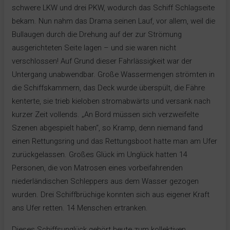
schwere LKW und drei PKW, wodurch das Schiff Schlagseite
bekam. Nun nahm das Drama seinen Lauf, vor allem, weil die
Bullaugen durch die Drehung auf der zur Strömung
ausgerichteten Seite lagen – und sie waren nicht
verschlossen! Auf Grund dieser Fahrlässigkeit war der
Untergang unabwendbar. Große Wassermengen strömten in
die Schiffskammern, das Deck wurde überspült, die Fähre
kenterte, sie trieb kieloben stromabwärts und versank nach
kurzer Zeit vollends. „An Bord müssen sich verzweifelte
Szenen abgespielt haben“, so Kramp, denn niemand fand
einen Rettungsring und das Rettungsboot hatte man am Ufer
zurückgelassen. Großes Glück im Unglück hatten 14
Personen, die von Matrosen eines vorbeifahrenden
niederländischen Schleppers aus dem Wasser gezogen
wurden. Drei Schiffbrüchige konnten sich aus eigener Kraft
ans Ufer retten. 14 Menschen ertranken.
Dieses Schiffsunglück gehört heute zum kollektiven