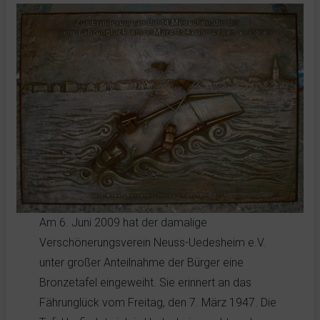
Am 6. Juni 2009 hat der damalige
Verschönerungsverein Neuss-Uedesheim e.V.
unter großer Anteilnahme der Bürger eine
Bronzetafel eingeweiht. Sie erinnert an das
Fährunglück vom Freitag, den 7. März 1947. Die