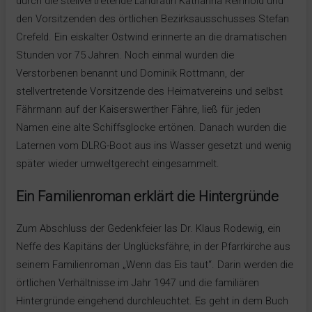
durch die stellvertretende Landrätin Katharina Reinhold und
den Vorsitzenden des örtlichen Bezirksausschusses Stefan
Crefeld. Ein eiskalter Ostwind erinnerte an die dramatischen
Stunden vor 75 Jahren. Noch einmal wurden die
Verstorbenen benannt und Dominik Rottmann, der
stellvertretende Vorsitzende des Heimatvereins und selbst
Fährmann auf der Kaiserswerther Fähre, ließ für jeden
Namen eine alte Schiffsglocke ertönen. Danach wurden die
Laternen vom DLRG-Boot aus ins Wasser gesetzt und wenig
später wieder umweltgerecht eingesammelt.
Ein Familienroman erklärt die Hintergründe
Zum Abschluss der Gedenkfeier las Dr. Klaus Rodewig, ein
Neffe des Kapitäns der Unglücksfähre, in der Pfarrkirche aus
seinem Familienroman „Wenn das Eis taut“. Darin werden die
örtlichen Verhältnisse im Jahr 1947 und die familiären
Hintergründe eingehend durchleuchtet. Es geht in dem Buch