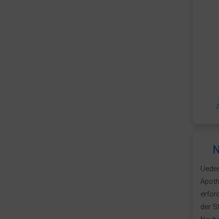
N
Uedes
Apoth
erfor
der S