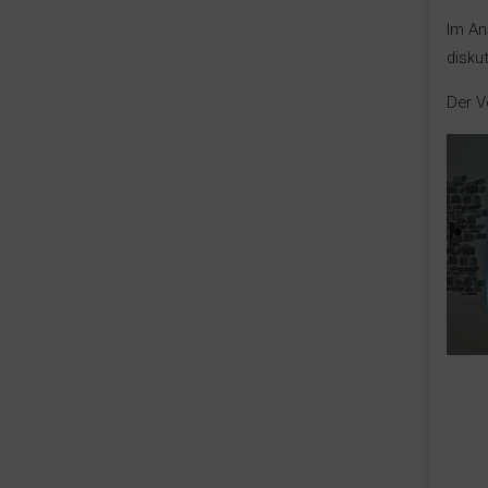
Im An
diskut
Der V