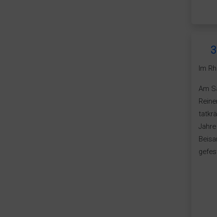
3
Im Rh
Am Sa
Reine
tatkr
Jahre
Beisa
gefes