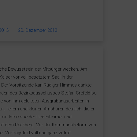
2013
20. Dezember 2013
che Bewusstsein der Mitbürger wecken. Am
Kaiser vor voll besetztem Saal in der
Der Vorsitzende Karl Rüdiger Himmes dankte
nden des Bezirksausschusses Stefan Crefeld bei
e von ihm geleiteten Ausgrabungsarbeiten in
n, Tellern und kleinen Amphoren deutlich, die er
n ein Interesse der Uedesheimer und
r auf dem Reckberg. Vor der Kommunalreform von
Vortragstitel voll und ganz zutraf.