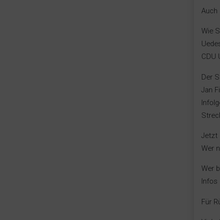
Auch 
Wie S
Uedes
CDU U
Der S
Jan F
Infol
Strec
Jetzt 
Wer n
Wer b
Infos
Für R