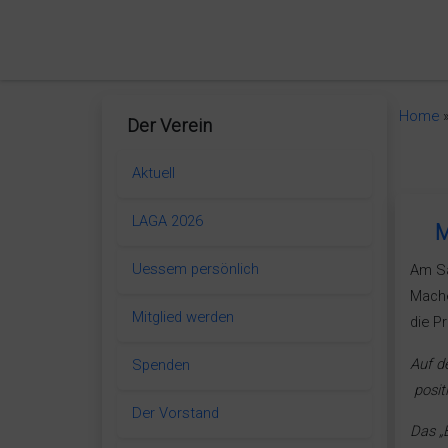
in content
Home
Der Verein
Aktuell
LAGA 2026
M
Uessem persönlich
Am Sa
Mache
Mitglied werden
die P
Auf d
Spenden
posit
Der Vorstand
Das „