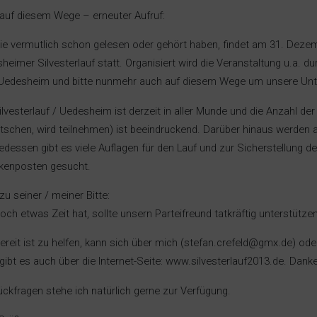
auf diesem Wege – erneuter Aufruf:
ie vermutlich schon gelesen oder gehört haben, findet am 31. Dezemb
heimer Silvesterlauf statt. Organisiert wird die Veranstaltung u.a. du
edesheim und bitte nunmehr auch auf diesem Wege um unsere Unt
ilvesterlauf / Uedesheim ist derzeit in aller Munde und die Anzahl de
itschen, wird teilnehmen) ist beeindruckend. Darüber hinaus werden
gedessen gibt es viele Auflagen für den Lauf und zur Sicherstellung 
kenposten gesucht.
zu seiner / meiner Bitte:
och etwas Zeit hat, sollte unsern Parteifreund tatkräftig unterstützen.
ereit ist zu helfen, kann sich über mich (stefan.crefeld@gmx.de) ode
 gibt es auch über die Internet-Seite: www.silvesterlauf2013.de. Danke
ückfragen stehe ich natürlich gerne zur Verfügung.