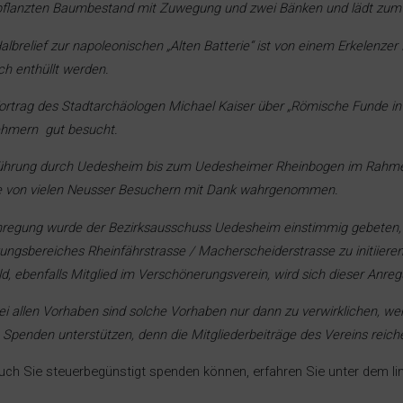
flanzten Baumbestand mit Zuwegung und zwei Bänken und lädt zum 
lbrelief zur napoleonischen „Alten Batterie“ ist von einem Erkelenzer 
ich enthüllt werden.
ortrag des Stadtarchäologen Michael Kaiser über „Römische Funde in
ehmern gut besucht.
ührung durch Uedesheim bis zum Uedesheimer Rheinbogen im Rahme
 von vielen Neusser Besuchern mit Dank wahrgenommen.
nregung wurde der Bezirksausschuss Uedesheim einstimmig gebeten
ungsbereiches Rheinfährstrasse / Macherscheiderstrasse zu initiiere
ld, ebenfalls Mitglied im Verschönerungsverein, wird sich dieser An
ei allen Vorhaben sind solche Vorhaben nur dann zu verwirklichen
 Spenden unterstützen, denn die Mitgliederbeiträge des Vereins reiche
uch Sie steuerbegünstigt spenden können, erfahren Sie unter dem l