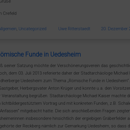
 Grüße
n Crefeld
Allgemein
,
Uncategorized
Uwe Ritterstaedt
20. Dezember 
ömische Funde in Uedesheim
 seiner Satzung möchte der Verschönerungsverein das geschichtli
och, dem 03. Juli 2013 referierte daher der Stadtarchäologe Michael 
dherberge Uedesheim zum Thema „Römische Funde in Uedesheim“. 
astgeber, Herbergsvater Anton Krüger und konnte u.a. den Vorsitze
r Veranstaltung begrüßen. Stadtarchäologe Michael Kaiser machte di
 lichtbildergestütztem Vortrag und mit konkreten Funden, z.B. Schale
Anfassen“ mitgebacht hatte. Die sich anschließenden Fragen zeigte
heimerinnen insbesondere hinsichtlich der ergiebigen Gräberfelde
gehörte der Reckberg nämlich zur Gemarkung Uedesheim, so dass der 