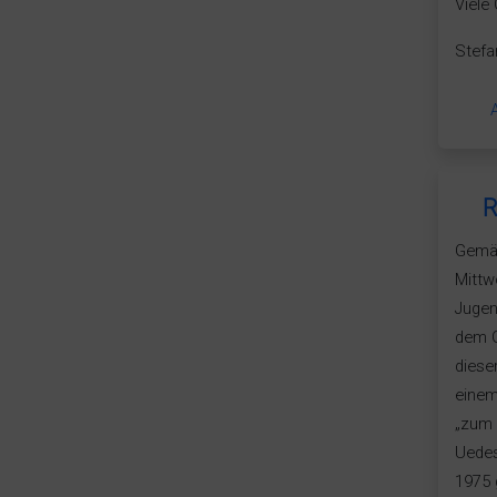
Viele
Stefa
R
Gemäß
Mittw
Jugen
dem G
diese
einem
„zum 
Uedes
1975 