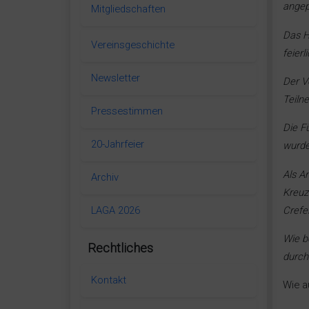
angep
Mitgliedschaften
Das Ha
Vereinsgeschichte
feierl
Newsletter
Der V
Teiln
Pressestimmen
Die F
20-Jahrfeier
wurde
Als A
Archiv
Kreuz
LAGA 2026
Crefe
Wie b
Rechtliches
durch
Kontakt
Wie a