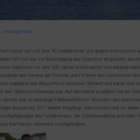
»
Uncategorized
 Karl Kaster rief und über 30 Uedesheimer und andere Interessiert
heim (VV-Ue) war zur Besichtigung des Epanchoir eingeladen, die e
eons Ingenieure vor über 200 Jahren konstruierten und erbauen ließen
rsitzende des Vereins der Freunde und Förderer des historischen No
hoir regulierte den Wasserfluss zwischen Obererft und Kanal, was so
ch des Obertors notwendig war. Auf dem Kanal ist jedoch nie ein Schi
 damals gab es gewaltige Fehlinvestitionen. Nachdem das Epanchoir
ährigen Bauzeit bis 2017 wieder freigelegt, rekonstruiert und um einen 
nschaftsprojekt des Fördervereins, der Stadtverwaltung und vieler 
laus Karl Kaster vehement vorangetrieben.