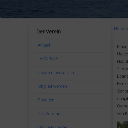
Home
Der Verein
Aktuell
Klaus
Uedes
LAGA 2026
Napol
2. Vo
Uessem persönlich
Epanc
Berei
Mitglied werden
Schon
dreij
Spenden
Gemei
von K
Der Vorstand
Mitgliedschaften