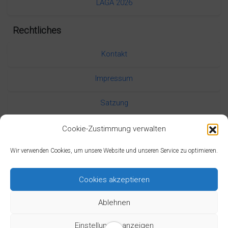
LAGA 2026
Rechtliches
Kontakt
Impressum
Satzung
Datenschutzerklärung
Cookie-Zustimmung verwalten
Wir verwenden Cookies, um unsere Website und unseren Service zu optimieren.
Cookies akzeptieren
Ablehnen
Theme Design by DediData
Einstellungen anzeigen